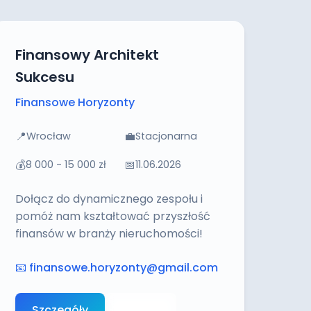
Finansowy Architekt
Sukcesu
Finansowe Horyzonty
📍
💼
Wrocław
Stacjonarna
💰
📅
8 000 - 15 000 zł
11.06.2026
Dołącz do dynamicznego zespołu i
pomóż nam kształtować przyszłość
finansów w branży nieruchomości!
📧
finansowe.horyzonty@gmail.com
Szczegóły
Aplikuj