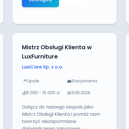
Mistrz Obsługi Klienta w
LuxFurniture
LuxiCare Sp. z o.o.
📍
💼
Opole
Stacjonarna
💰
📅
8 000 - 15 000 zł
11.06.2026
Dołącz do naszego zespołu jako
Mistrz Obsługi Klienta i pomóż nam
tworzyć niezapomniane
doświadczenia zakupowe!