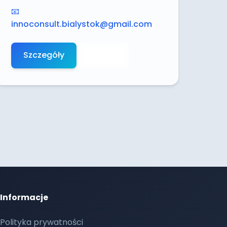
📧
innoconsult.bialystok@gmail.com
Szczegóły
Aplikuj
Informacje
Polityka prywatności