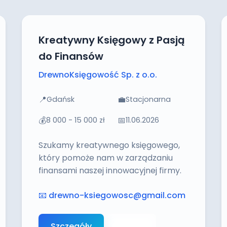
Kreatywny Księgowy z Pasją
do Finansów
DrewnoKsięgowość Sp. z o.o.
📍
💼
Gdańsk
Stacjonarna
💰
📅
8 000 - 15 000 zł
11.06.2026
Szukamy kreatywnego księgowego,
który pomoże nam w zarządzaniu
finansami naszej innowacyjnej firmy.
📧
drewno-ksiegowosc@gmail.com
Szczegóły
Aplikuj