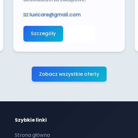
📧
luxicare@gmail.com
Szczegóły
Aplikuj
Zobacz wszystkie oferty
Szybkie linki
Strona główna