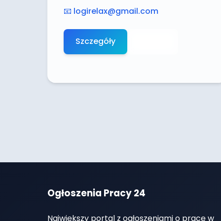
📧
logirelax@gmail.com
Szczegóły
Aplikuj
Ogłoszenia Pracy 24
Największy portal z ogłoszeniami o pracę w