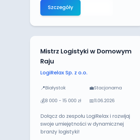
Szczegóły
Aplikuj
Mistrz Logistyki w Domowym
Raju
LogiRelax Sp. z o.o.
📍
💼
Białystok
Stacjonarna
💰
📅
8 000 - 15 000 zł
11.06.2026
Dołącz do zespołu LogiRelax i rozwijaj
swoje umiejętności w dynamicznej
branży logistyki!