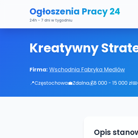
Ogłoszenia Pracy 24
24h - 7 dni w tygodniu
Kreatywny Strat
Firma:
Wschodnia Fabryka Mediów
📍
Częstochowa
💼
Zdalna
💰
8 000 - 15 000 zł
📅
Opis stano