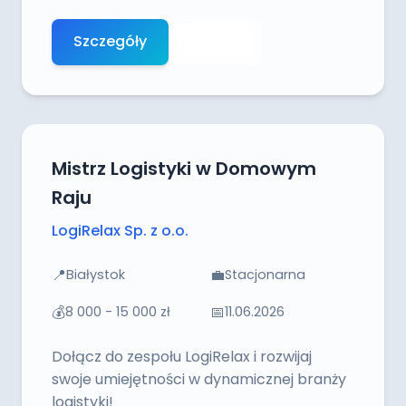
Szczegóły
Aplikuj
Mistrz Logistyki w Domowym
Raju
LogiRelax Sp. z o.o.
📍
💼
Białystok
Stacjonarna
💰
📅
8 000 - 15 000 zł
11.06.2026
Dołącz do zespołu LogiRelax i rozwijaj
swoje umiejętności w dynamicznej branży
logistyki!