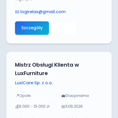
📧
logirelax@gmail.com
Szczegóły
Aplikuj
Mistrz Obsługi Klienta w
LuxFurniture
LuxiCare Sp. z o.o.
📍
💼
Opole
Stacjonarna
💰
📅
8 000 - 15 000 zł
11.06.2026